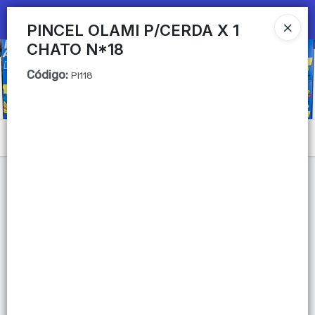
Ingresar a la Tienda
PINCEL OLAMI P/CERDA X 1
CHATO N*18
CÓMO COMPRAR
Código
:
PI118
QUIÉNES SOMOS
Mi primera libreria
Menú
CONTACTO
Lista vacía