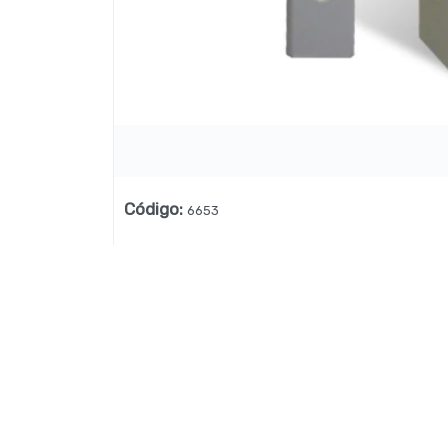
Lista vacía
Código
:
6653