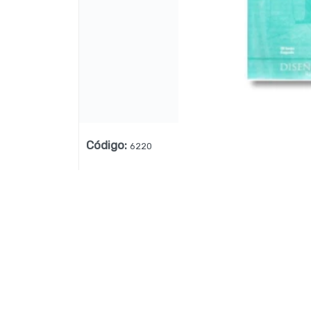
Lista vacía
Código
:
6220