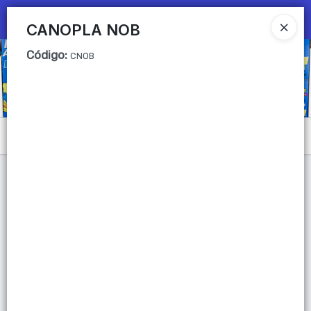
Ingresar a la Tienda
CANOPLA NOB
Código
:
CÓMO COMPRAR
CNOB
QUIÉNES SOMOS
Mi primera libreria
Menú
CONTACTO
Lista vacía