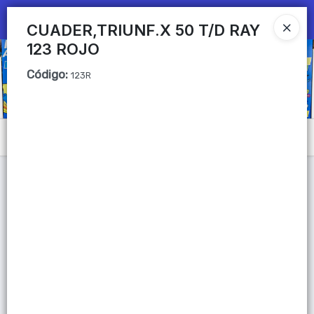
Ingresar a la Tienda
CUADER,TRIUNF.X 50 T/D RAY
123 ROJO
CÓMO COMPRAR
Código
:
123R
QUIÉNES SOMOS
Mi primera libreria
Menú
CONTACTO
Lista vacía