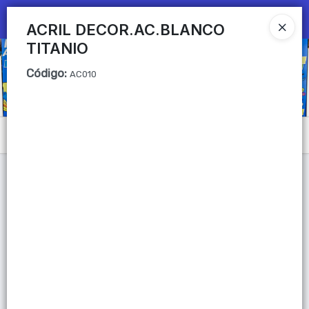
Ingresar a la Tienda
ACRIL DECOR.AC.BLANCO
TITANIO
CÓMO COMPRAR
Código
:
AC010
QUIÉNES SOMOS
Mi primera libreria
Menú
CONTACTO
Lista vacía