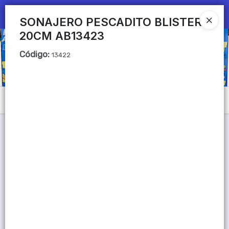
Ingresar a la Tienda
SONAJERO PESCADITO BLISTER
20CM AB13423
CÓMO COMPRAR
Código
:
13422
QUIÉNES SOMOS
Mi primera libreria
Menú
CONTACTO
Lista vacía