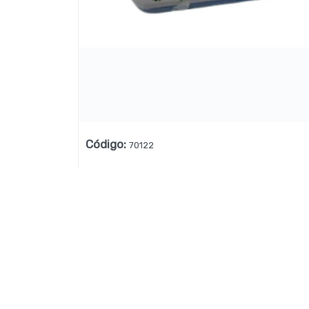
Lista vacía
Código
:
70122