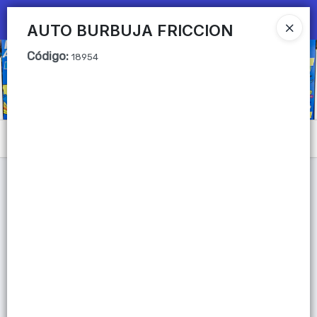
Ingresar a la Tienda
AUTO BURBUJA FRICCION
Código
:
CÓMO COMPRAR
18954
QUIÉNES SOMOS
Mi primera libreria
Menú
CONTACTO
Lista vacía