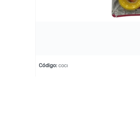
Lista vacía
Código
:
COCI