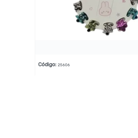
Lista vacía
Código
:
25606