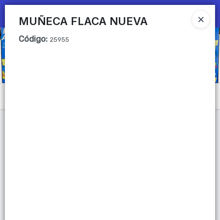
Ingresar a la Tienda
MUÑECA FLACA NUEVA
Código
:
CÓMO COMPRAR
25955
QUIÉNES SOMOS
Mi primera libreria
Menú
CONTACTO
Lista vacía