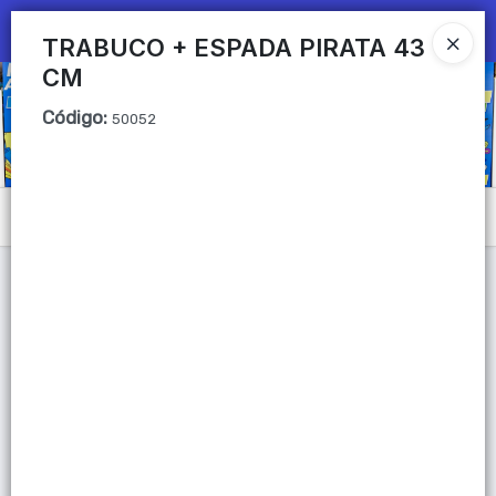
Ingresar a la Tienda
TRABUCO + ESPADA PIRATA 43
CM
CÓMO COMPRAR
Código
:
50052
QUIÉNES SOMOS
Mi primera libreria
Menú
CONTACTO
Lista vacía