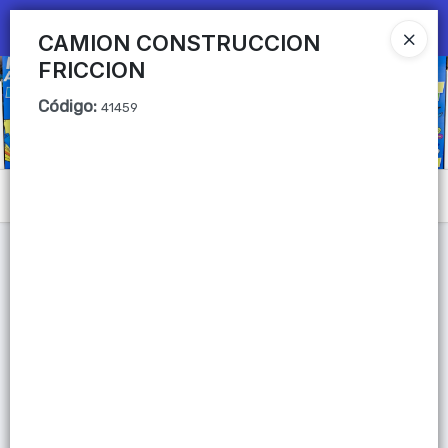
Ingresar a la Tienda
CAMION CONSTRUCCION
FRICCION
CÓMO COMPRAR
Código
:
41459
QUIÉNES SOMOS
Mi primera libreria
Menú
CONTACTO
Lista vacía