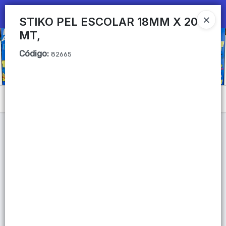
Ingresar a la Tienda
STIKO PEL ESCOLAR 18MM X 20
MT,
CÓMO COMPRAR
Código
:
82665
QUIÉNES SOMOS
Mi primera libreria
Menú
CONTACTO
Lista vacía