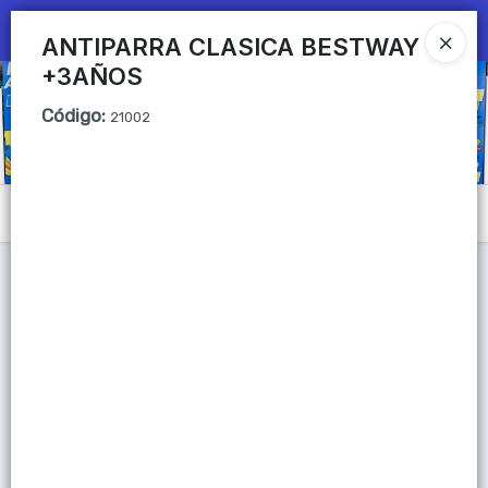
Ingresar a la Tienda
ANTIPARRA CLASICA BESTWAY
+3AÑOS
CÓMO COMPRAR
Código
:
21002
QUIÉNES SOMOS
Mi primera libreria
Menú
CONTACTO
Lista vacía