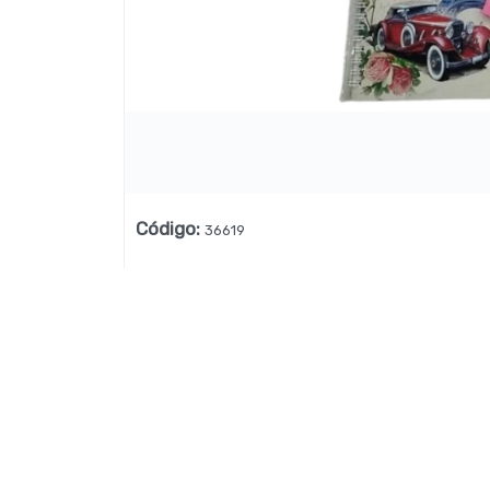
Lista vacía
Código
:
36619