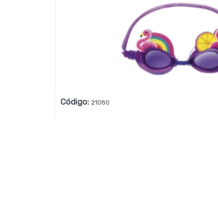
Lista vacía
Código
:
21080