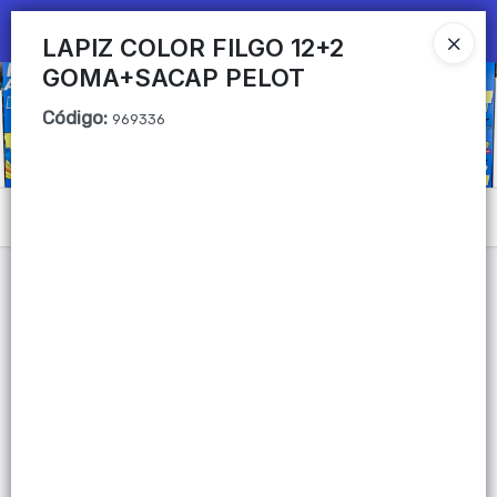
Ingresar a la Tienda
LAPIZ COLOR FILGO 12+2
GOMA+SACAP PELOT
CÓMO COMPRAR
Código
:
969336
QUIÉNES SOMOS
Mi primera libreria
Menú
CONTACTO
Lista vacía