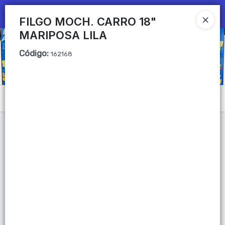
Ingresar a la Tienda
FILGO MOCH. CARRO 18"
MARIPOSA LILA
CÓMO COMPRAR
Código
:
162168
QUIÉNES SOMOS
Mi primera libreria
Menú
CONTACTO
Lista vacía