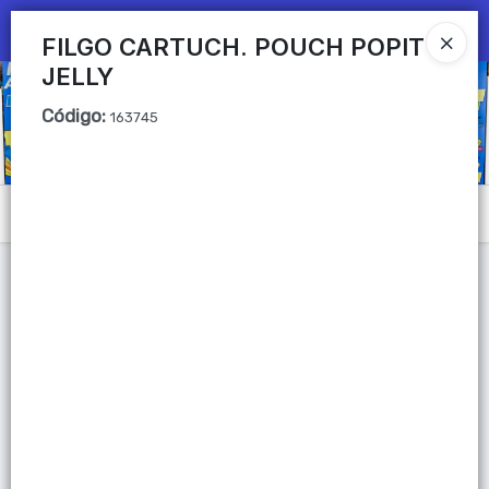
Ingresar a la Tienda
FILGO CARTUCH. POUCH POPIT
JELLY
CÓMO COMPRAR
Código
:
163745
QUIÉNES SOMOS
Mi primera libreria
Menú
CONTACTO
Lista vacía