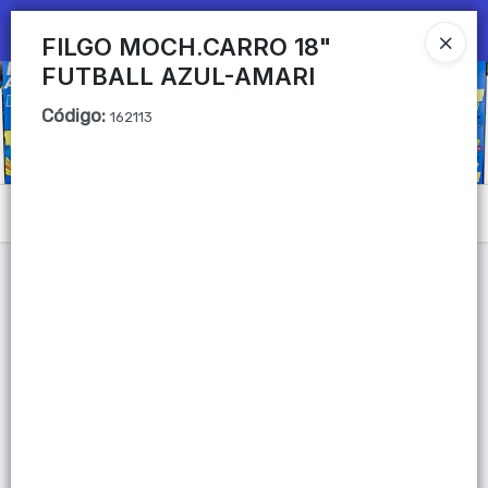
Ingresar a la Tienda
FILGO MOCH.CARRO 18"
FUTBALL AZUL-AMARI
CÓMO COMPRAR
Código
:
162113
QUIÉNES SOMOS
Mi primera libreria
Menú
CONTACTO
Lista vacía