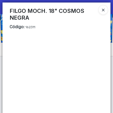
Ingresar a la Tienda
FILGO MOCH. 18" COSMOS
NEGRA
CÓMO COMPRAR
Código
:
162311
QUIÉNES SOMOS
Mi primera libreria
Menú
CONTACTO
Lista vacía