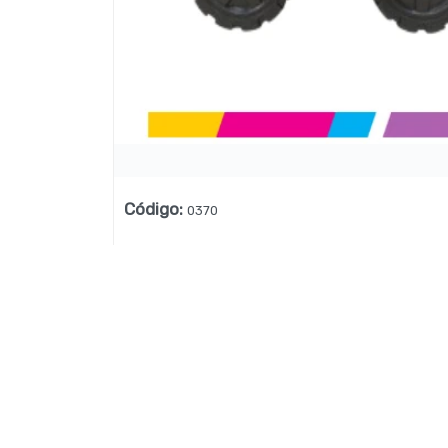
Lista vacía
Código
:
0370