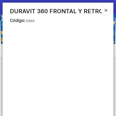
Ingresar a la Tienda
DURAVIT 360 FRONTAL Y RETRO
Código
:
CÓMO COMPRAR
0360
QUIÉNES SOMOS
Mi primera libreria
Menú
CONTACTO
Lista vacía