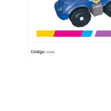
Lista vacía
Código
:
0368