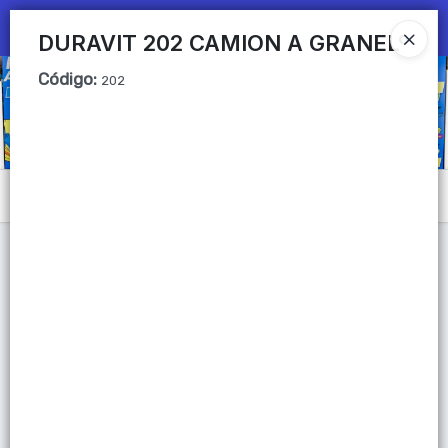
Ingresar a la Tienda
DURAVIT 202 CAMION A GRANELº
Código
:
CÓMO COMPRAR
202
QUIÉNES SOMOS
Mi primera libreria
Menú
CONTACTO
Lista vacía