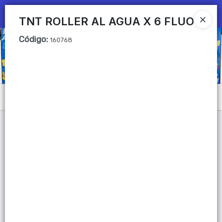
Ingresar a la Tienda
TNT ROLLER AL AGUA X 6 FLUO
Código
:
CÓMO COMPRAR
160768
QUIÉNES SOMOS
Mi primera libreria
Menú
CONTACTO
Lista vacía