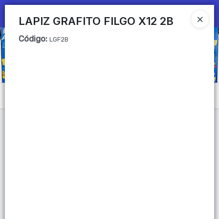
Ingresar a la Tienda
LAPIZ GRAFITO FILGO X12 2B
Código
:
CÓMO COMPRAR
LGF2B
QUIÉNES SOMOS
Mi primera libreria
Menú
CONTACTO
Lista vacía