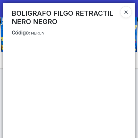
Ingresar a la Tienda
BOLIGRAFO FILGO RETRACTIL
NERO NEGRO
CÓMO COMPRAR
Código
:
NERON
QUIÉNES SOMOS
Mi primera libreria
Menú
CONTACTO
Lista vacía