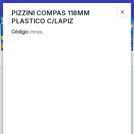
Ingresar a la Tienda
PIZZINI COMPAS 118MM
PLASTICO C/LAPIZ
CÓMO COMPRAR
Código
:
PK120L
QUIÉNES SOMOS
Mi primera libreria
Menú
CONTACTO
Lista vacía