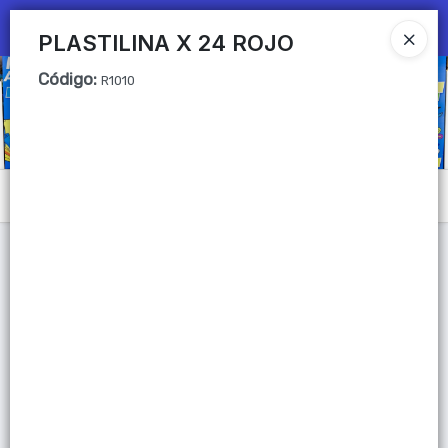
Ingresar a la Tienda
PLASTILINA X 24 ROJO
Código
:
CÓMO COMPRAR
R1010
QUIÉNES SOMOS
Mi primera libreria
Menú
CONTACTO
Lista vacía