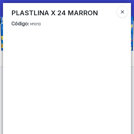
Ingresar a la Tienda
PLASTLINA X 24 MARRON
Código
:
CÓMO COMPRAR
M1010
QUIÉNES SOMOS
Mi primera libreria
Menú
CONTACTO
Lista vacía