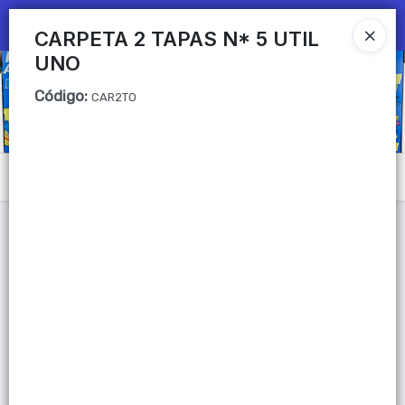
Ingresar a la Tienda
CARPETA 2 TAPAS N* 5 UTIL
UNO
CÓMO COMPRAR
Código
:
CAR2TO
QUIÉNES SOMOS
Mi primera libreria
Menú
CONTACTO
Lista vacía