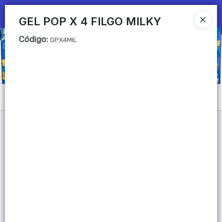
Ingresar a la Tienda
GEL POP X 4 FILGO MILKY
Código
:
CÓMO COMPRAR
GPX4MIL
QUIÉNES SOMOS
Mi primera libreria
Menú
CONTACTO
Lista vacía