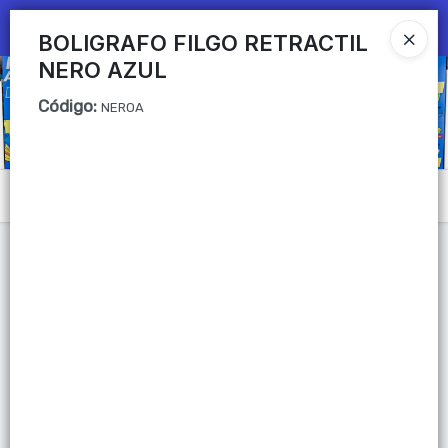
Ingresar a la Tienda
BOLIGRAFO FILGO RETRACTIL
NERO AZUL
CÓMO COMPRAR
Código
:
NEROA
QUIÉNES SOMOS
Mi primera libreria
Menú
CONTACTO
Lista vacía