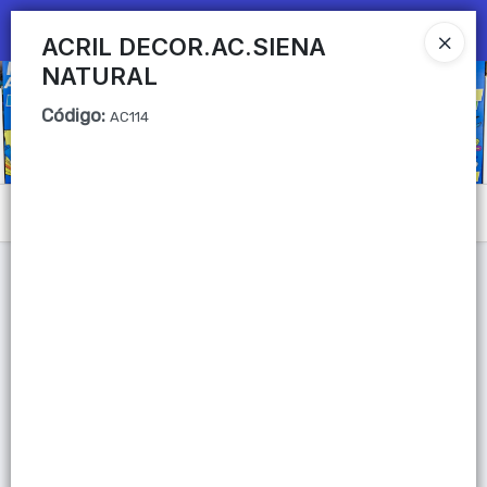
Ingresar a la Tienda
ACRIL DECOR.AC.SIENA
NATURAL
CÓMO COMPRAR
Código
:
AC114
QUIÉNES SOMOS
Mi primera libreria
Menú
CONTACTO
Lista vacía