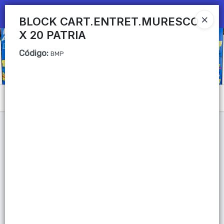
Ingresar a la Tienda
BLOCK CART.ENTRET.MURESCO
X 20 PATRIA
CÓMO COMPRAR
Código
:
BMP
QUIÉNES SOMOS
Mi primera libreria
Menú
CONTACTO
Lista vacía