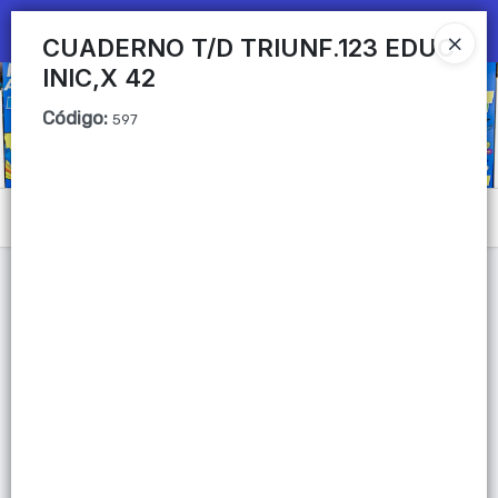
Ingresar a la Tienda
CUADERNO T/D TRIUNF.123 EDUC
INIC,X 42
CÓMO COMPRAR
Código
:
597
QUIÉNES SOMOS
Mi primera libreria
Menú
CONTACTO
Lista vacía