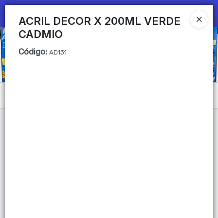
Ingresar a la Tienda
ACRIL DECOR X 200ML VERDE
CADMIO
CÓMO COMPRAR
Código
:
AD131
QUIÉNES SOMOS
Mi primera libreria
Menú
CONTACTO
Lista vacía