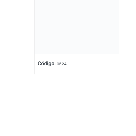
Lista vacía
Código
:
052A