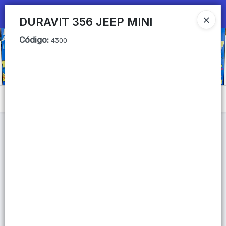
Ingresar a la Tienda
DURAVIT 356 JEEP MINI
Código
:
CÓMO COMPRAR
4300
QUIÉNES SOMOS
Mi primera libreria
Menú
CONTACTO
Lista vacía