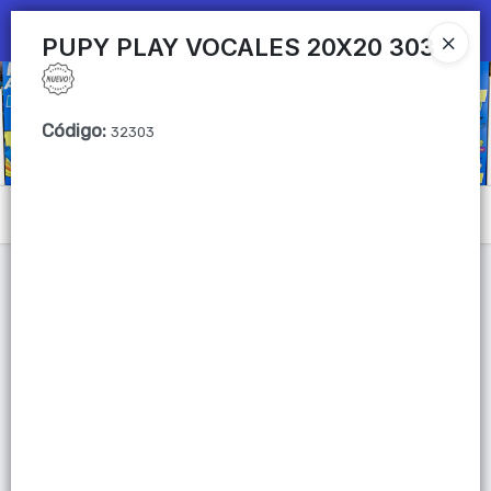
Ingresar a la Tienda
PUPY PLAY VOCALES 20X20 303
CÓMO COMPRAR
Código
:
32303
QUIÉNES SOMOS
Mi primera libreria
Menú
CONTACTO
Lista vacía