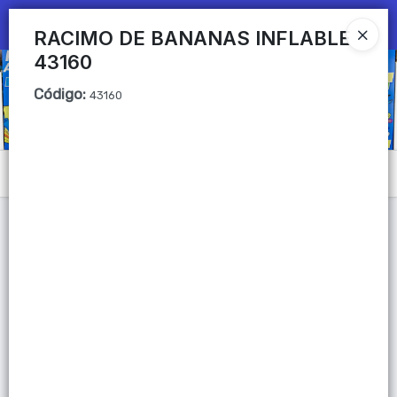
Ingresar a la Tienda
RACIMO DE BANANAS INFLABLE
43160
CÓMO COMPRAR
Código
:
43160
QUIÉNES SOMOS
Mi primera libreria
Menú
CONTACTO
Lista vacía