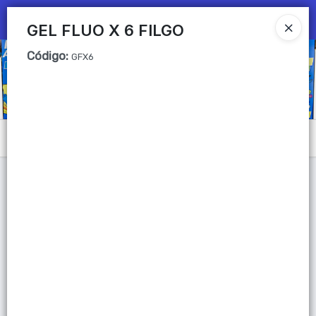
Ingresar a la Tienda
GEL FLUO X 6 FILGO
Código
:
CÓMO COMPRAR
GFX6
QUIÉNES SOMOS
Mi primera libreria
Menú
CONTACTO
Lista vacía