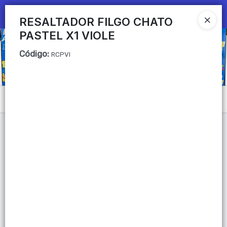
Ingresar a la Tienda
RESALTADOR FILGO CHATO
PASTEL X1 VIOLE
CÓMO COMPRAR
Código
:
RCPVI
QUIÉNES SOMOS
Mi primera libreria
Menú
CONTACTO
Lista vacía