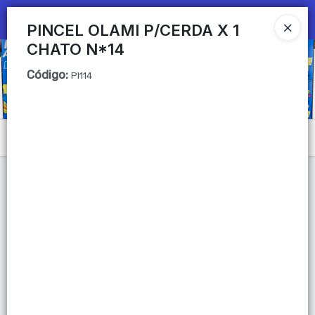
Ingresar a la Tienda
PINCEL OLAMI P/CERDA X 1
CHATO N*14
CÓMO COMPRAR
Código
:
PI114
QUIÉNES SOMOS
Mi primera libreria
Menú
CONTACTO
Lista vacía