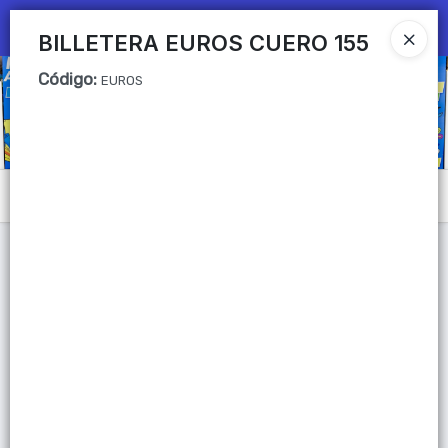
Ingresar a la Tienda
BILLETERA EUROS CUERO 155
Código
:
CÓMO COMPRAR
EUROS
QUIÉNES SOMOS
Mi primera libreria
Menú
CONTACTO
Lista vacía