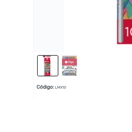
Lista vacía
Código
:
LMX10