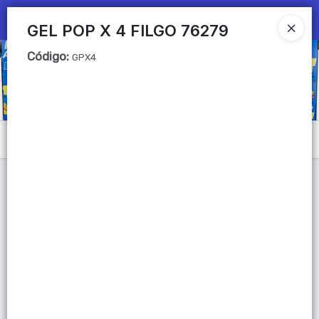
Ingresar a la Tienda
GEL POP X 4 FILGO 76279
Código
:
CÓMO COMPRAR
GPX4
QUIÉNES SOMOS
Mi primera libreria
Menú
CONTACTO
Lista vacía